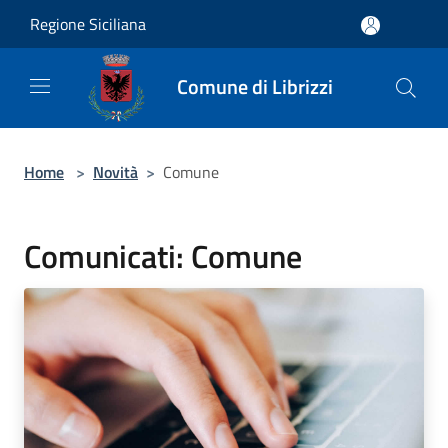
Salta al contenuto principale
Regione Siciliana
Comune di Librizzi
Home
>
Novità
>
Comune
Comunicati: Comune